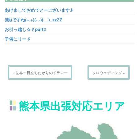
あけましておめでとーございます♪
(眠)ですね(+.+)(-.-)(__)..zzZZ
お引っ越し☆ミpart2
子供にリード
« 世界一目立ちたがりのドラマー
ソロウェディング »
熊本県出張対応エリア