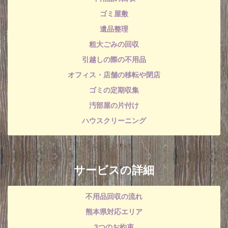
ゴミ屋敷
遺品整理
粗大ごみの回収
引越しの際の不用品
オフィス・店舗の移転や閉店
ゴミの定期収集
汚部屋の片付け
ハウスクリーニング
サービスの詳細
不用品回収の流れ
熊本県対応エリア
3つのお約束