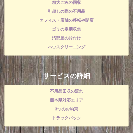
粗大ごみの回収
引越しの際の不用品
オフィス・店舗の移転や閉店
ゴミの定期収集
汚部屋の片付け
ハウスクリーニング
サービスの詳細
不用品回収の流れ
熊本県対応エリア
3つのお約束
トラックパック