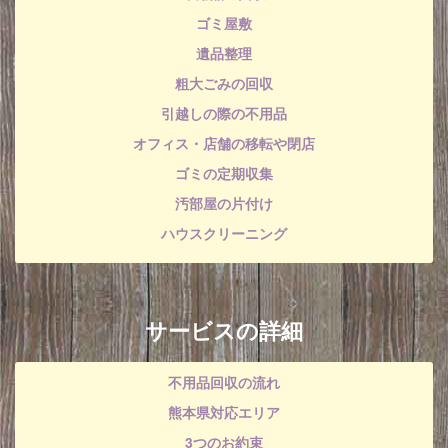
ゴミ屋敷
遺品整理
粗大ごみの回収
引越しの際の不用品
オフィス・店舗の移転や閉店
ゴミの定期収集
汚部屋の片付け
ハウスクリーニング
サービスの詳細
不用品回収の流れ
熊本県対応エリア
3つのお約束