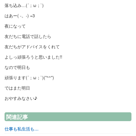
落ち込み…(´；ω；`)
はあー( -。-) =3
夜になって
友だちに電話で話したら
友だちがアドバイスをくれて
よしっ頑張ろうと思いました!!
なので明日も
頑張ります(´；ω；`)(*^^*)
ではまた明日
おやすみなさい♪
関連記事
仕事も私生活も…