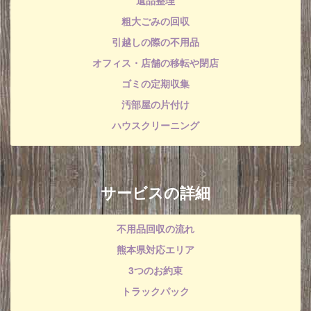
遺品整理
粗大ごみの回収
引越しの際の不用品
オフィス・店舗の移転や閉店
ゴミの定期収集
汚部屋の片付け
ハウスクリーニング
サービスの詳細
不用品回収の流れ
熊本県対応エリア
3つのお約束
トラックパック