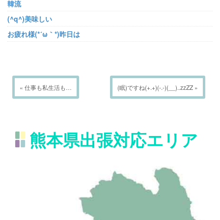
韓流
(^q^)美味しい
お疲れ様(*´ω｀*)昨日は
« 仕事も私生活も…
(眠)ですね(+.+)(-.-)(__)..zzZZ »
熊本県出張対応エリア