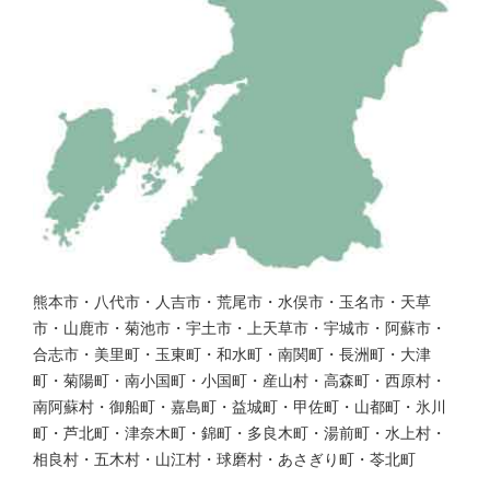
熊本市・八代市・人吉市・荒尾市・水俣市・玉名市・天草
市・山鹿市・菊池市・宇土市・上天草市・宇城市・阿蘇市・
合志市・美里町・玉東町・和水町・南関町・長洲町・大津
町・菊陽町・南小国町・小国町・産山村・高森町・西原村・
南阿蘇村・御船町・嘉島町・益城町・甲佐町・山都町・氷川
町・芦北町・津奈木町・錦町・多良木町・湯前町・水上村・
相良村・五木村・山江村・球磨村・あさぎり町・苓北町