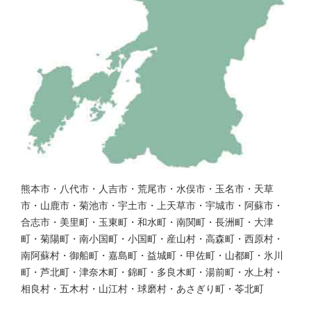
熊本市・八代市・人吉市・荒尾市・水俣市・玉名市・天草
市・山鹿市・菊池市・宇土市・上天草市・宇城市・阿蘇市・
合志市・美里町・玉東町・和水町・南関町・長洲町・大津
町・菊陽町・南小国町・小国町・産山村・高森町・西原村・
南阿蘇村・御船町・嘉島町・益城町・甲佐町・山都町・氷川
町・芦北町・津奈木町・錦町・多良木町・湯前町・水上村・
相良村・五木村・山江村・球磨村・あさぎり町・苓北町