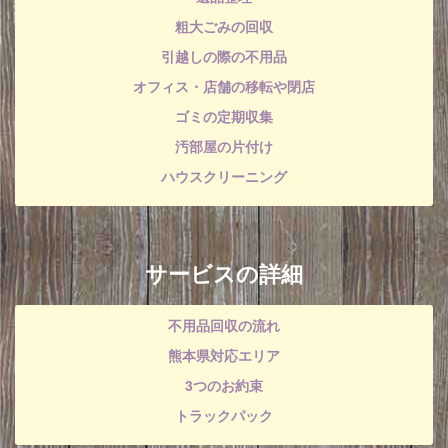
粗大ごみの回収
引越しの際の不用品
オフィス・店舗の移転や閉店
ゴミの定期収集
汚部屋の片付け
ハウスクリーニング
サービスの詳細
不用品回収の流れ
熊本県対応エリア
3つのお約束
トラックパック