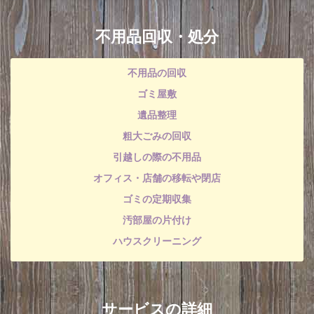
不用品回収・処分
不用品の回収
ゴミ屋敷
遺品整理
粗大ごみの回収
引越しの際の不用品
オフィス・店舗の移転や閉店
ゴミの定期収集
汚部屋の片付け
ハウスクリーニング
サービスの詳細