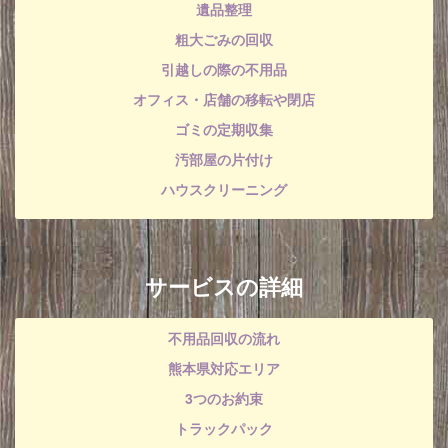
遺品整理
粗大ごみの回収
引越しの際の不用品
オフィス・店舗の移転や閉店
ゴミの定期収集
汚部屋の片付け
ハウスクリーニング
サービスの詳細
不用品回収の流れ
熊本県対応エリア
3つのお約束
トラックパック