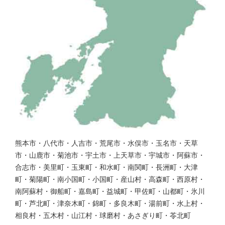
熊本市・八代市・人吉市・荒尾市・水俣市・玉名市・天草
市・山鹿市・菊池市・宇土市・上天草市・宇城市・阿蘇市・
合志市・美里町・玉東町・和水町・南関町・長洲町・大津
町・菊陽町・南小国町・小国町・産山村・高森町・西原村・
南阿蘇村・御船町・嘉島町・益城町・甲佐町・山都町・氷川
町・芦北町・津奈木町・錦町・多良木町・湯前町・水上村・
相良村・五木村・山江村・球磨村・あさぎり町・苓北町