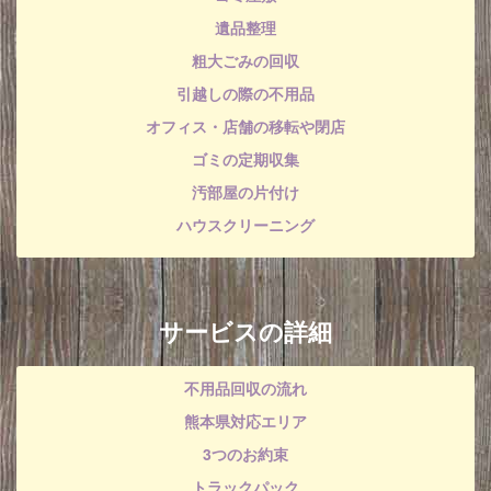
遺品整理
粗大ごみの回収
引越しの際の不用品
オフィス・店舗の移転や閉店
ゴミの定期収集
汚部屋の片付け
ハウスクリーニング
サービスの詳細
不用品回収の流れ
熊本県対応エリア
3つのお約束
トラックパック