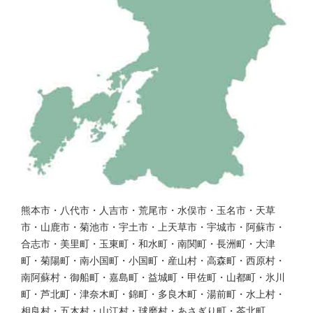
熊本市・八代市・人吉市・荒尾市・水俣市・玉名市・天草
市・山鹿市・菊池市・宇土市・上天草市・宇城市・阿蘇市・
合志市・美里町・玉東町・和水町・南関町・長洲町・大津
町・菊陽町・南小国町・小国町・産山村・高森町・西原村・
南阿蘇村・御船町・嘉島町・益城町・甲佐町・山都町・氷川
町・芦北町・津奈木町・錦町・多良木町・湯前町・水上村・
相良村・五木村・山江村・球磨村・あさぎり町・苓北町