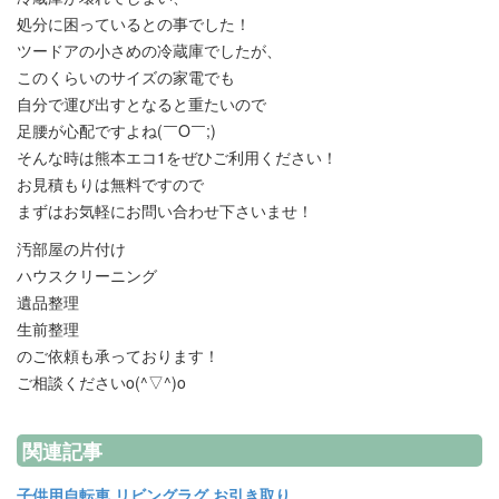
処分に困っているとの事でした！
ツードアの小さめの冷蔵庫でしたが、
このくらいのサイズの家電でも
自分で運び出すとなると重たいので
足腰が心配ですよね(￣O￣;)
そんな時は熊本エコ1をぜひご利用ください！
お見積もりは無料ですので
まずはお気軽にお問い合わせ下さいませ！
汚部屋の片付け
ハウスクリーニング
遺品整理
生前整理
のご依頼も承っております！
ご相談くださいo(^▽^)o
関連記事
子供用自転車 リビングラグ お引き取り