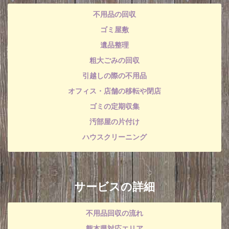
不用品の回収
ゴミ屋敷
遺品整理
粗大ごみの回収
引越しの際の不用品
オフィス・店舗の移転や閉店
ゴミの定期収集
汚部屋の片付け
ハウスクリーニング
サービスの詳細
不用品回収の流れ
熊本県対応エリア