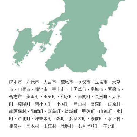
熊本市・八代市・人吉市・荒尾市・水俣市・玉名市・天草
市・山鹿市・菊池市・宇土市・上天草市・宇城市・阿蘇市・
合志市・美里町・玉東町・和水町・南関町・長洲町・大津
町・菊陽町・南小国町・小国町・産山村・高森町・西原村・
南阿蘇村・御船町・嘉島町・益城町・甲佐町・山都町・氷川
町・芦北町・津奈木町・錦町・多良木町・湯前町・水上村・
相良村・五木村・山江村・球磨村・あさぎり町・苓北町