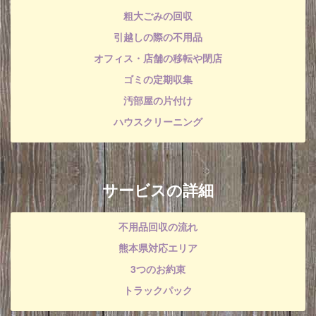
粗大ごみの回収
引越しの際の不用品
オフィス・店舗の移転や閉店
ゴミの定期収集
汚部屋の片付け
ハウスクリーニング
サービスの詳細
不用品回収の流れ
熊本県対応エリア
3つのお約束
トラックパック