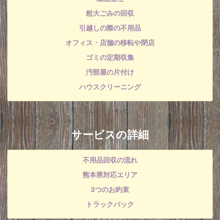
粗大ごみの回収
引越しの際の不用品
オフィス・店舗の移転や閉店
ゴミの定期収集
汚部屋の片付け
ハウスクリーニング
サービスの詳細
不用品回収の流れ
熊本県対応エリア
3つのお約束
トラックパック