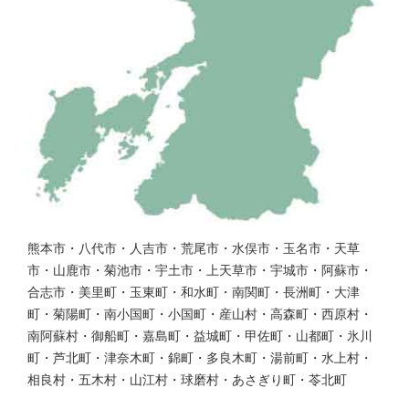
熊本市・八代市・人吉市・荒尾市・水俣市・玉名市・天草
市・山鹿市・菊池市・宇土市・上天草市・宇城市・阿蘇市・
合志市・美里町・玉東町・和水町・南関町・長洲町・大津
町・菊陽町・南小国町・小国町・産山村・高森町・西原村・
南阿蘇村・御船町・嘉島町・益城町・甲佐町・山都町・氷川
町・芦北町・津奈木町・錦町・多良木町・湯前町・水上村・
相良村・五木村・山江村・球磨村・あさぎり町・苓北町