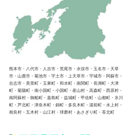
熊本市・八代市・人吉市・荒尾市・水俣市・玉名市・天草
市・山鹿市・菊池市・宇土市・上天草市・宇城市・阿蘇市・
合志市・美里町・玉東町・和水町・南関町・長洲町・大津
町・菊陽町・南小国町・小国町・産山村・高森町・西原村・
南阿蘇村・御船町・嘉島町・益城町・甲佐町・山都町・氷川
町・芦北町・津奈木町・錦町・多良木町・湯前町・水上村・
相良村・五木村・山江村・球磨村・あさぎり町・苓北町