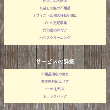
粗大ごみの回収
引越しの際の不用品
オフィス・店舗の移転や閉店
ゴミの定期収集
汚部屋の片付け
ハウスクリーニング
サービスの詳細
不用品回収の流れ
熊本県対応エリア
3つのお約束
トラックパック