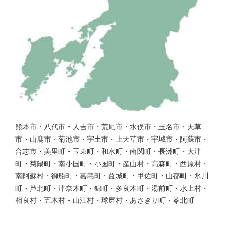
熊本市・八代市・人吉市・荒尾市・水俣市・玉名市・天草
市・山鹿市・菊池市・宇土市・上天草市・宇城市・阿蘇市・
合志市・美里町・玉東町・和水町・南関町・長洲町・大津
町・菊陽町・南小国町・小国町・産山村・高森町・西原村・
南阿蘇村・御船町・嘉島町・益城町・甲佐町・山都町・氷川
町・芦北町・津奈木町・錦町・多良木町・湯前町・水上村・
相良村・五木村・山江村・球磨村・あさぎり町・苓北町